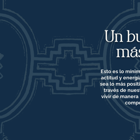
Un bu
más
Esto es lo míni
actitud y energí
sea lo más posit
través de nues
vivir de manera
compo