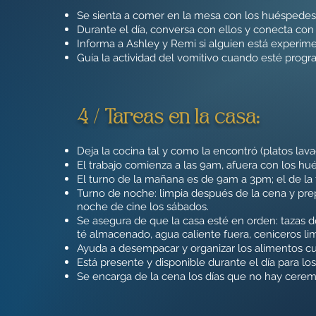
Se sienta a comer en la mesa con los huéspedes (
Durante el día, conversa con ellos y conecta con 
Informa a Ashley y Remi si alguien está experi
Guía la actividad del vomitivo cuando esté prog
4 / Tareas en la casa:
Deja la cocina tal y como la encontró (platos lav
El trabajo comienza a las 9am, afuera con los hu
El turno de la mañana es de 9am a 3pm; el de la
Turno de noche: limpia después de la cena y prep
noche de cine los sábados.
Se asegura de que la casa esté en orden: tazas d
té almacenado, agua caliente fuera, ceniceros li
Ayuda a desempacar y organizar los alimentos c
Está presente y disponible durante el día para l
Se encarga de la cena los días que no hay ceremo