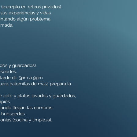
excepto en retiros privados).
sus experiencias y vidas.
mentando algún problema.
ramada.
ados y guardados).
éspedes.
 tarde de 5pm a 9pm.
ara palomitas de maíz; prepara la
e café y platos lavados y guardados,
mpios.
uando llegan las compras.
os huéspedes.
nias (cocina y limpieza).