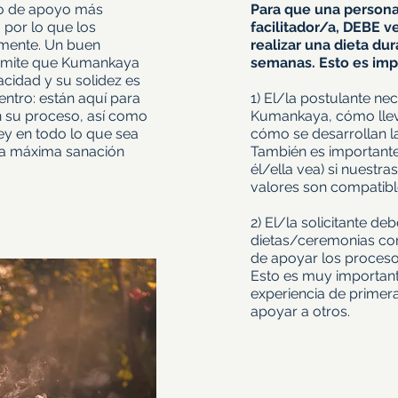
nto de apoyo más
Para que una person
por lo que los
facilitador/a, DEBE 
mente. Un buen
realizar una dieta d
ermite que Kumankaya
semanas. Esto es imp
cidad y su solidez es
entro: están aquí para
1) El/la postulante ne
 su proceso, así como
Kumankaya, cómo lleva
ey en todo lo que sea
cómo se desarrollan l
 la máxima sanación
También es important
él/ella vea) si nuestra
valores son compatibl
2) El/la solicitante de
dietas/ceremonias con
de apoyar los proceso
Esto es muy important
experiencia de primer
apoyar a otros.