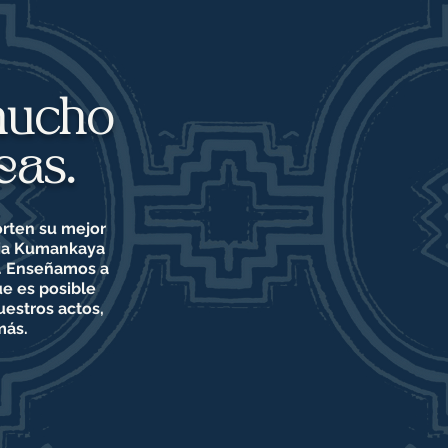
 mucho
eas.
orten su mejor
ncia Kumankaya
o. Enseñamos a
ue es posible
uestros actos,
más.