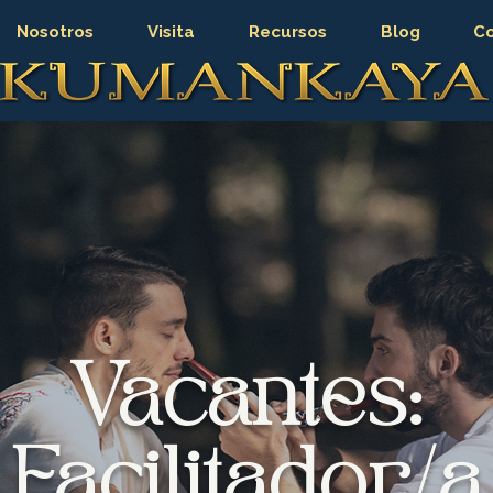
Nosotros
Visita
Recursos
Blog
C
Vacantes:
Facilitador/a